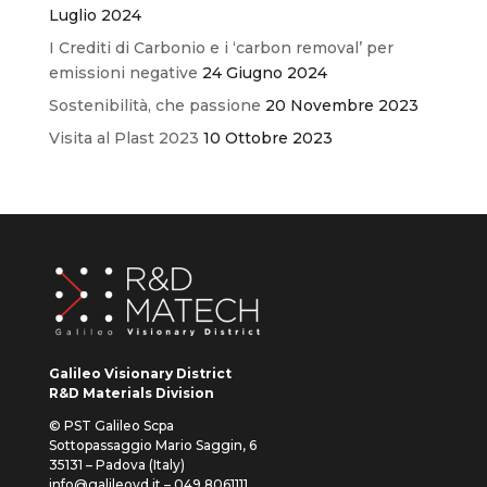
Luglio 2024
I Crediti di Carbonio e i ‘carbon removal’ per
emissioni negative
24 Giugno 2024
Sostenibilità, che passione
20 Novembre 2023
Visita al Plast 2023
10 Ottobre 2023
Galileo Visionary District
R&D Materials Division
© PST Galileo Scpa
Sottopassaggio Mario Saggin, 6
35131 – Padova (Italy)
info@galileovd.it – 049.8061111