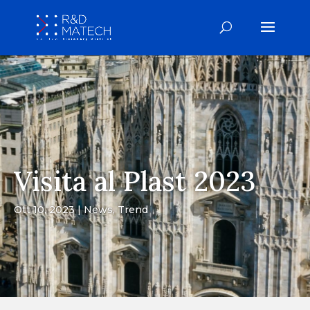
Visita al Plast 2023
Ott 10, 2023
News
,
Trend