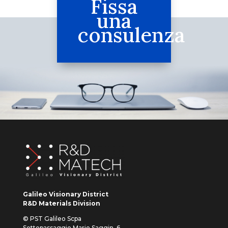
Fissa
una
consulenza
Galileo Visionary District
R&D Materials Division
© PST Galileo Scpa
Sottopassaggio Mario Saggin, 6