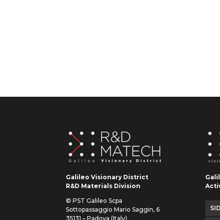
Galileo Visionary District
Gali
R&D Materials Division
Acti
© PST Galileo Scpa
SID
Sottopassaggio Mario Saggin, 6
35131 – Padova (Italy)