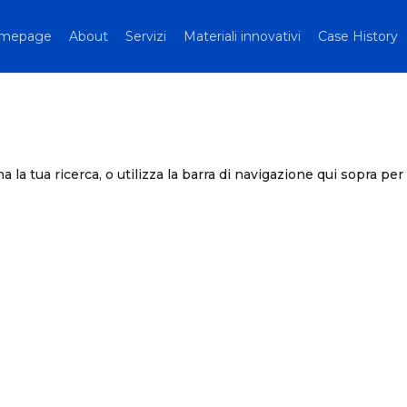
mepage
About
Servizi
Materiali innovativi
Case History
a la tua ricerca, o utilizza la barra di navigazione qui sopra per