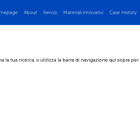
mepage
About
Servizi
Materiali innovativi
Case History
a la tua ricerca, o utilizza la barra di navigazione qui sopra per