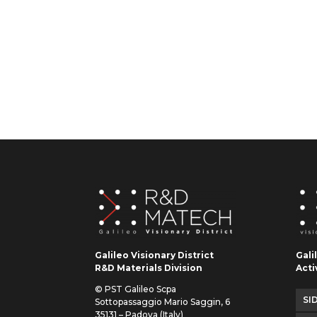
Galileo Visionary District
Gali
R&D Materials Division
Acti
© PST Galileo Scpa
SID
Sottopassaggio Mario Saggin, 6
35131 – Padova (Italy)