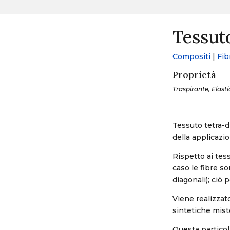
Tessut
Compositi
|
Fib
Proprietà
Traspirante, Elasti
Tessuto tetra-d
della applicazio
Rispetto ai tess
caso le fibre s
diagonali); ciò 
Viene realizzat
sintetiche mist
Questa particol