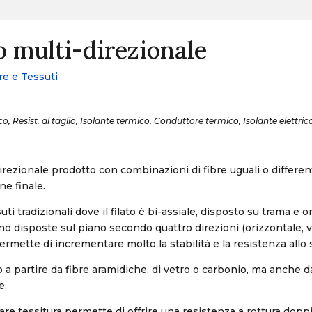
o multi-direzionale
re e Tessuti
co, Resist. al taglio, Isolante termico, Conduttore termico, Isolante elettri
irezionale prodotto con combinazioni di fibre uguali o differen
ne finale.
uti tradizionali dove il filato è bi-assiale, disposto su trama e o
ono disposte sul piano secondo quattro direzioni (orizzontale, v
permette di incrementare molto la stabilità e la resistenza allo 
o a partire da fibre aramidiche, di vetro o carbonio, ma anche d
e.
are tessitura permette di offrire una resistenza a rottura doppi