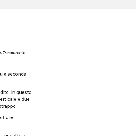
co, Trasparente
ti a seconda
rdito, in questo
erticale e due
strappo.
a fibre
a rispetto a