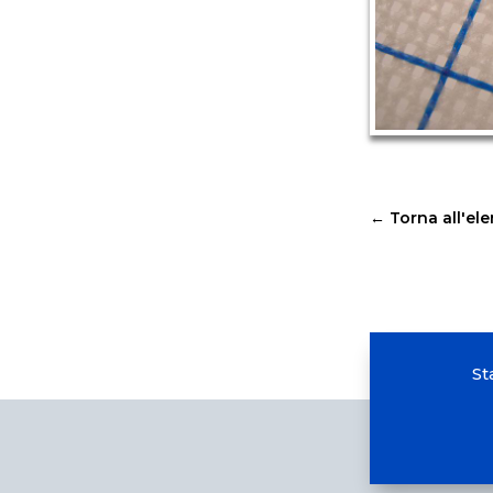
←
Torna all'el
St