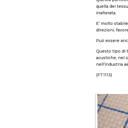
quella dei tessu
inalterata.
E’ molto stabil
direzioni, favo
Può essere anch
Questo tipo di 
acustiche, nel 
nell’industria a
(FT1113)