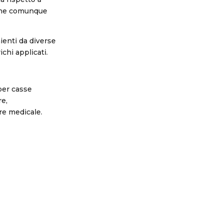
imane comunque
ienti da diverse
chi applicati.
per casse
re,
ore medicale.