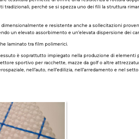
ti tradizionali, perché se si spezza uno dei fili la struttura r
e dimensionalmente e resistente anche a sollecitazioni proven
rendo un elevato assorbimento e un’elevata dispersione dei cari
e laminato tra film polimerici.
tessuto è soprattutto impiegato nella produzione di elementi 
settore sportivo per racchette, mazze da golf o altre attrezzatu
erospaziale, nell’auto, nell’edilizia, nell’arredamento e nel sett