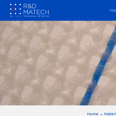
Ho
Home
→
Materi