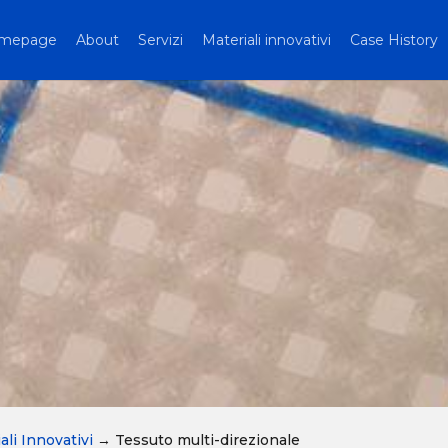
mepage
About
Servizi
Materiali innovativi
Case History
ali Innovativi
→
Tessuto multi-direzionale