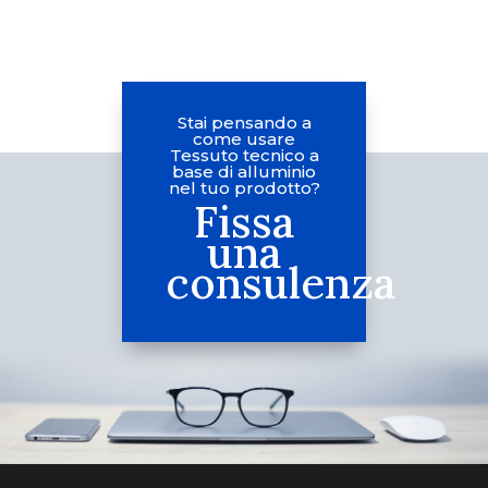
Stai pensando a
come usare
Tessuto tecnico a
base di alluminio
nel tuo prodotto?
Fissa
una
consulenza