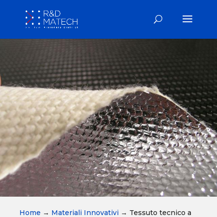
Home
→
Materiali Innovativi
→
Tessuto tecnico a