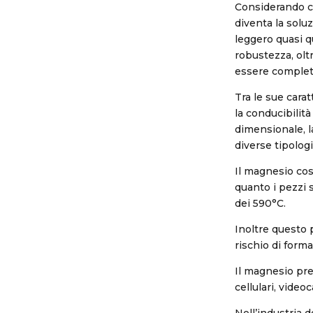
Considerando ch
diventa la soluz
leggero quasi qu
robustezza, olt
essere completa
Tra le sue carat
la conducibilità
dimensionale, la
diverse tipolog
Il magnesio così
quanto i pezzi 
dei 590°C.
Inoltre questo 
rischio di form
Il magnesio pre
cellulari, vide
Nell’industria d