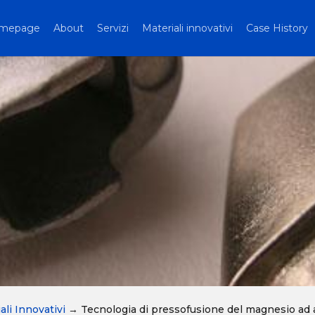
mepage
About
Servizi
Materiali innovativi
Case History
ali Innovativi
→
Tecnologia di pressofusione del magnesio ad a