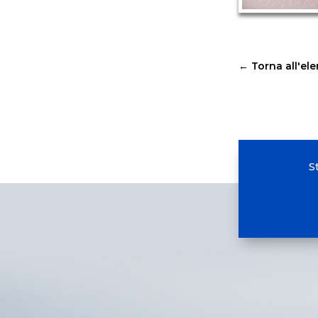
←
Torna all'el
S