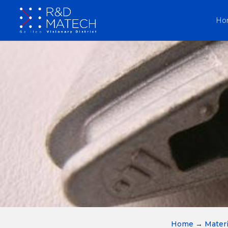
Ho
Home
→
Materi