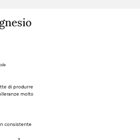
agnesio
ile
tte di produrre
olleranze molto
 un consistente
3