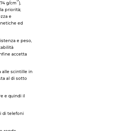
.74 g/cm
),
a priorità;
ezza e
gnetiche ed
sistenza e peso,
abilità
infine accetta
alle scintille in
a al di sotto
 e quindi il
 di telefoni
le rende