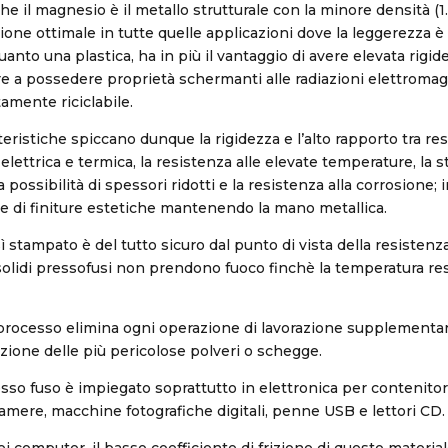
e il magnesio è il metallo strutturale con la minore densità (1
ione ottimale in tutte quelle applicazioni dove la leggerezza è l
anto una plastica, ha in più il vantaggio di avere elevata rigid
re a possedere proprietà schermanti alle radiazioni elettroma
mente riciclabile.
teristiche spiccano dunque la rigidezza e l’alto rapporto tra re
 elettrica e termica, la resistenza alle elevate temperature, la st
 possibilità di spessori ridotti e la resistenza alla corrosione; 
ie di finiture estetiche mantenendo la mano metallica.
 stampato è del tutto sicuro dal punto di vista della resistenza 
solidi pressofusi non prendono fuoco finchè la temperatura rest
processo elimina ogni operazione di lavorazione supplementare
azione delle più pericolose polveri o schegge.
sso fuso è impiegato soprattutto in elettronica per contenitori
ocamere, macchine fotografiche digitali, penne USB e lettori CD.
ei computer, il basso coefficiente di frizione di questo materia