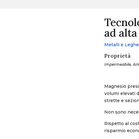
Tecnol
ad alta
Metalli e Leghe
Proprietà
Impermeabile, Anti
Magnesio press
volumi elevati 
strette e sezioni
Non sono necess
Rispetto al cos
risparmio econ