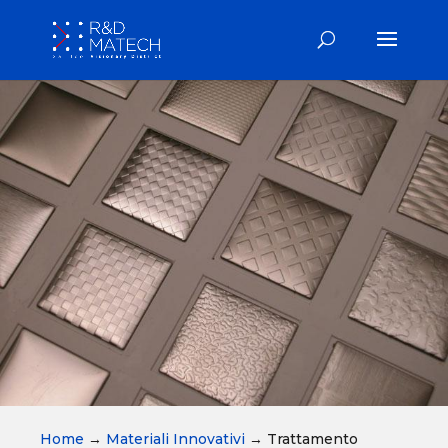
Home
→
Materiali Innovativi
→
Trattamento