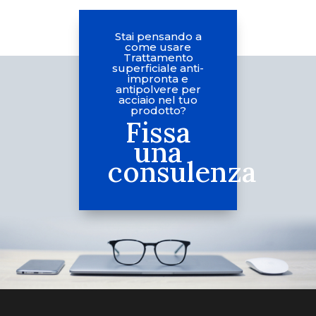
Stai pensando a
come usare
Trattamento
superficiale anti-
impronta e
antipolvere per
acciaio nel tuo
prodotto?
Fissa
una
consulenza