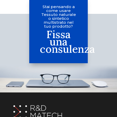
Stai pensando a
come usare
Tessuto naturale
o sintetico
multistrato nel
tuo prodotto?
Fissa
una
consulenza