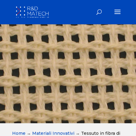
Home
→
Materiali Innovativi
→
Tessuto in fibra di