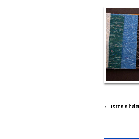
←
Torna all'el