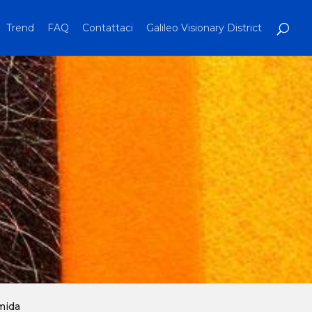
Trend
FAQ
Contattaci
Galileo Visionary District
umida