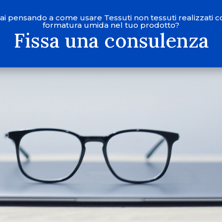
tai pensando a come usare Tessuti non tessuti realizzati c
formatura umida nel tuo prodotto?
Fissa una consulenza