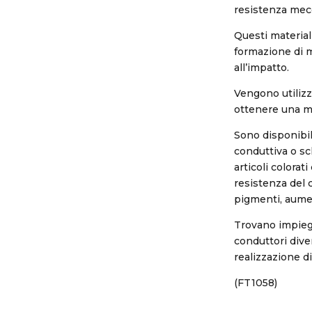
resistenza mecc
Questi material
formazione di m
all’impatto.
Vengono utilizz
ottenere una mig
Sono disponibil
conduttiva o sc
articoli colorat
resistenza del c
pigmenti, aumen
Trovano impiego
conduttori diver
realizzazione di 
(FT1058)