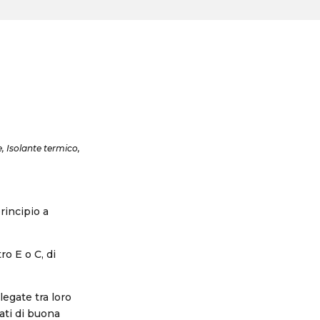
e, Isolante termico,
rincipio a
ro E o C, di
egate tra loro
ati di buona