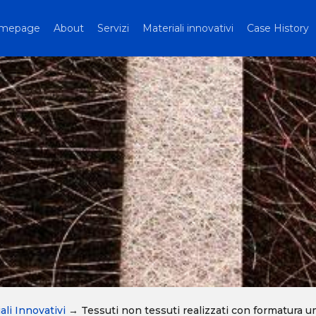
mepage
About
Servizi
Materiali innovativi
Case History
ali Innovativi
→
Tessuti non tessuti realizzati con formatura 