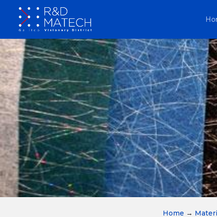
Ho
Home
→
Materi