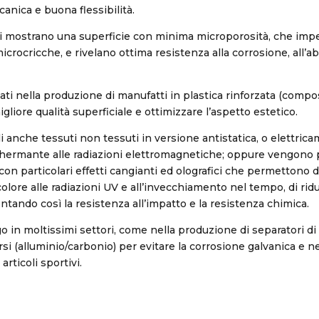
anica e buona flessibilità.
i mostrano una superficie con minima microporosità, che impe
icrocricche, e rivelano ottima resistenza alla corrosione, all’a
ati nella produzione di manufatti in plastica rinforzata (compos
liore qualità superficiale e ottimizzare l’aspetto estetico.
i anche tessuti non tessuti in versione antistatica, o elettric
hermante alle radiazioni elettromagnetiche; oppure vengono p
i con particolari effetti cangianti ed olografici che permettono d
olore alle radiazioni UV e all’invecchiamento nel tempo, di ridu
tando così la resistenza all’impatto e la resistenza chimica.
 in moltissimi settori, come nella produzione di separatori di 
si (alluminio/carbonio) per evitare la corrosione galvanica e ne
articoli sportivi.