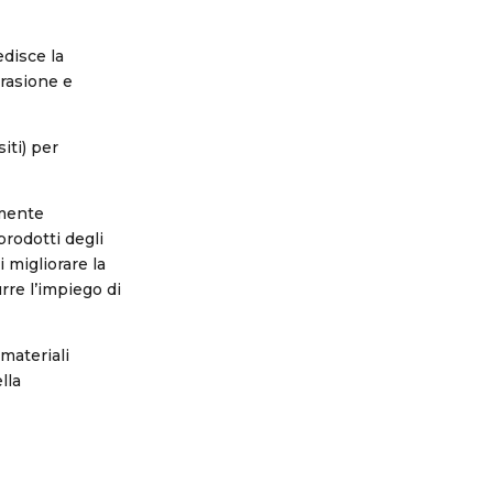
disce la
brasione e
iti) per
amente
rodotti degli
i migliorare la
rre l’impiego di
materiali
lla