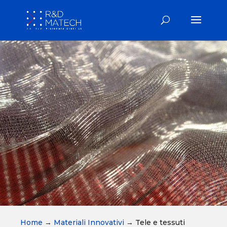
Home
→
Materiali Innovativi
→
Tele e tessuti