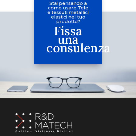
Stai pensando a
come usare Tele
e tessuti metallici
elastici nel tuo
prodotto?
Fissa
una
consulenza