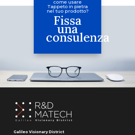
come usare
Tappeto in pietra
nel tuo prodotto?
Fissa
una
consulenza
Galileo Visionary District