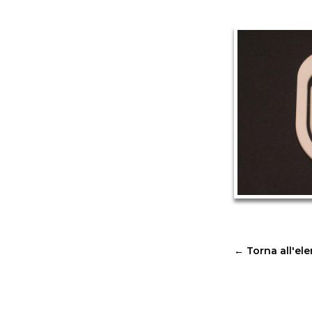
←
Torna all'el