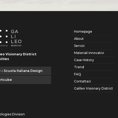
Homepage
About
Servizi
Materiali innovativi
leo Visionary District
vities
Case History
Trend
 – Scuola Italiana Design
FAQ
artcube
Contattaci
Galileo Visionary District
ologies Division