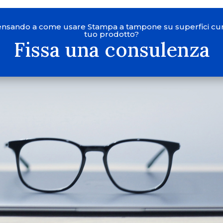
pensando a come usare Stampa a tampone su superfici cur
tuo prodotto?
Fissa una consulenza