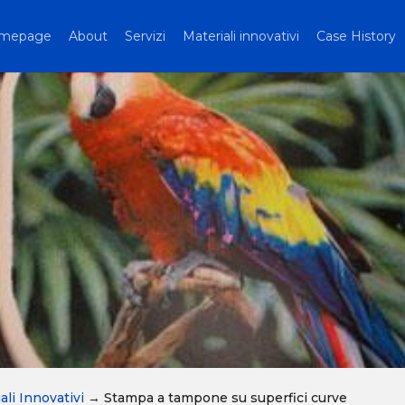
mepage
About
Servizi
Materiali innovativi
Case History
ali Innovativi
→
Stampa a tampone su superfici curve