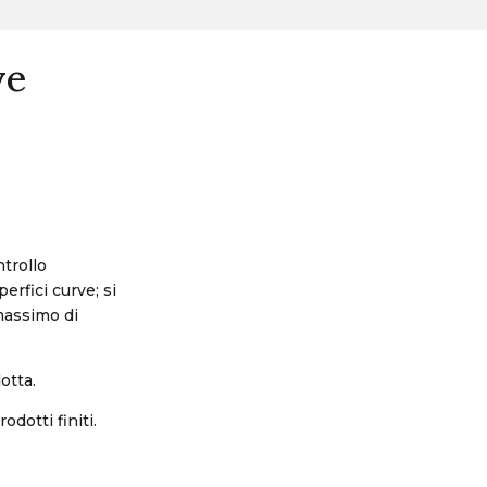
ve
trollo
rfici curve; si
massimo di
otta.
odotti finiti.