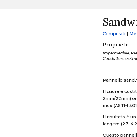
Sandwi
Compositi
|
Met
Proprietà
Impermeabile, Resis
Conduttore elettric
Pannello sandwi
Il cuore è costi
2mm/22mm) orie
inox (ASTM 301,
Il risultato è u
leggero (2.3-4.2
Questo pannello