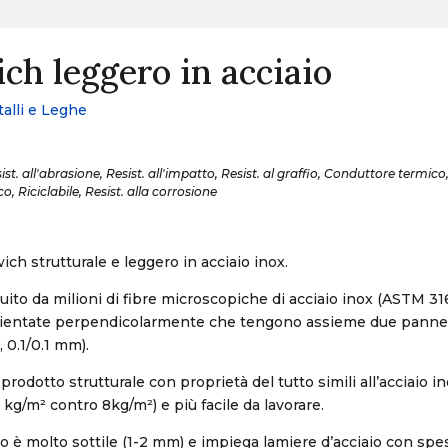
ch leggero in acciaio
alli e Leghe
t. all'abrasione, Resist. all'impatto, Resist. al graffio, Conduttore termico
o, Riciclabile, Resist. alla corrosione
ch strutturale e leggero in acciaio inox.
tuito da milioni di fibre microscopiche di acciaio inox (ASTM 31
ntate perpendicolarmente che tengono assieme due pannelli
 0.1/0.1 mm).
n prodotto strutturale con proprietà del tutto simili all’acciaio 
 kg/m² contro 8kg/m²) e più facile da lavorare.
 è molto sottile (1-2 mm) e impiega lamiere d’acciaio con spes