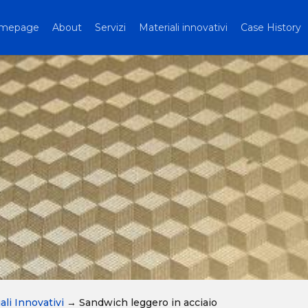
mepage
About
Servizi
Materiali innovativi
Case History
ali Innovativi
→
Sandwich leggero in acciaio