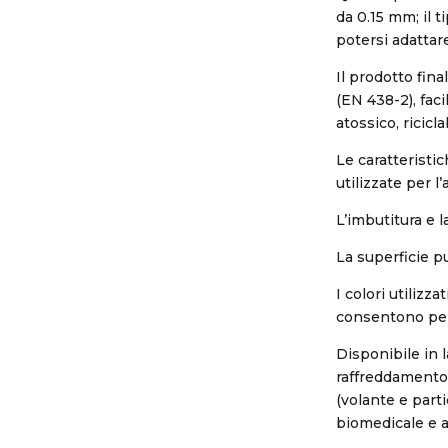
da 0.15 mm; il 
potersi adattar
Il prodotto fina
(EN 438-2), faci
atossico, ricicl
Le caratteristi
utilizzate per l’
L’imbutitura e 
La superficie p
I colori utilizz
consentono pert
Disponibile in 
raffreddamento, 
(volante e partic
biomedicale e a