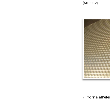
(ML1552)
←
Torna all'el