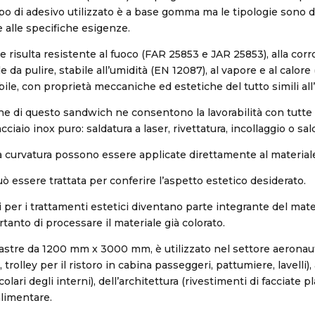
tipo di adesivo utilizzato è a base gomma ma le tipologie sono 
e alle specifiche esigenze.
le risulta resistente al fuoco (FAR 25853 e JAR 25853), alla corro
le da pulire, stabile all’umidità (EN 12087), al vapore e al calore
abile, con proprietà meccaniche ed estetiche del tutto simili all’
che di questo sandwich ne consentono la lavorabilità con tutte
acciaio inox puro: saldatura a laser, rivettatura, incollaggio o sal
la curvatura possono essere applicate direttamente al materia
uò essere trattata per conferire l’aspetto estetico desiderato.
ati per i trattamenti estetici diventano parte integrante del mate
anto di processare il materiale già colorato.
lastre da 1200 mm x 3000 mm, è utilizzato nel settore aeronaut
trolley per il ristoro in cabina passeggeri, pattumiere, lavelli)
olari degli interni), dell’architettura (rivestimenti di facciate pl
limentare.