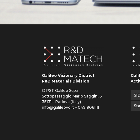
Galileo Visionary District
Gali
R&D Materials Division
Acti
© PST Galileo Scpa
SID
Sottopassaggio Mario Saggin, 6
35131 – Padova (Italy)
St
info@galileovd.it – 049.8061111