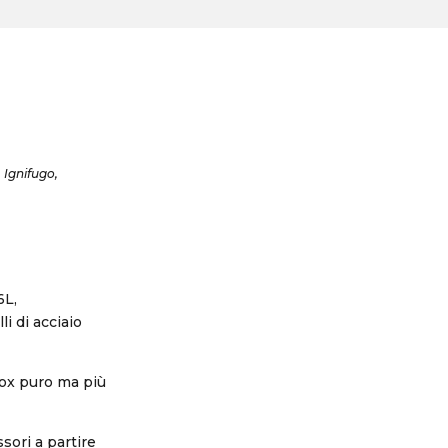
, Ignifugo,
6L,
 di acciaio
inox puro ma più
sori a partire