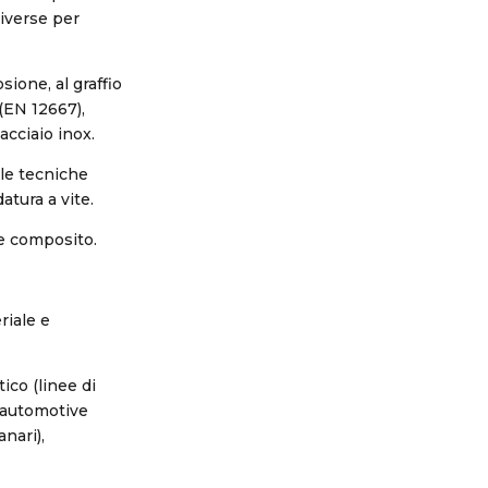
diverse per
sione, al graffio
 (EN 12667),
acciaio inox.
 le tecniche
datura a vite.
le composito.
riale e
ico (linee di
, automotive
anari),