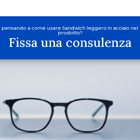
i pensando a come usare Sandwich leggero in acciaio nel
prodotto?
Fissa una consulenza