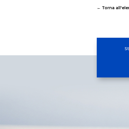
←
Torna all'el
S