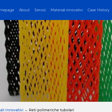
mepage
About
Servizi
Materiali innovativi
Case History
ali Innovativi
→
Reti polimeriche tubolari