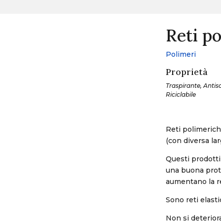
Reti po
Polimeri
Proprietà
Traspirante, Antisci
Riciclabile
Reti polimeriche
(con diversa la
Questi prodotti
una buona prote
aumentano la re
Sono reti elasti
Non si deteriora