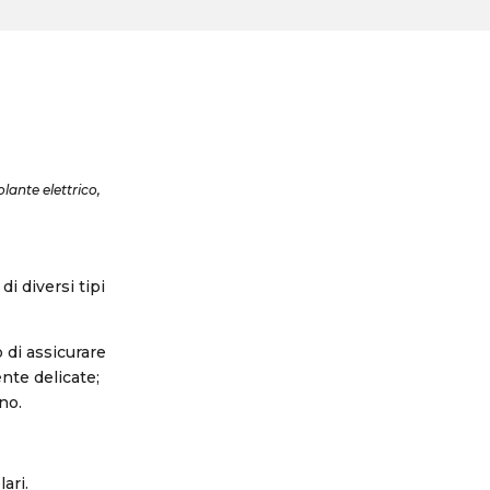
olante elettrico,
i diversi tipi
 di assicurare
nte delicate;
no.
ari.