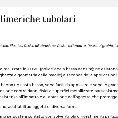
limeriche tubolari
volo, Elastico, Resist. all'abrasione, Resist. all'impatto, Resist. al graffio, Is
 realizzate in LDPE (polietilene a bassa densità); ne esistono d
rghezza e geometria delle maglie) a seconda delle applicazioni.
 hanno un costo basso, sono facili da applicare e sono in grado
zione contro danni fisici a superfici metallizzate particolarme
sistenza all’impatto e all’abrasione dell’oggetto che proteggo
che, adattabili ad oggetti di diversa forma.
no se poste a contatto con solventi, olii o rivestimenti particol