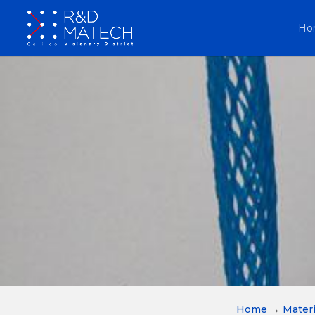
Ho
Home
→
Materi