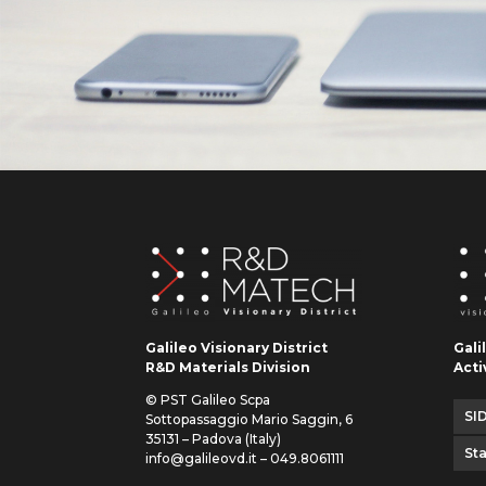
Galileo Visionary District
Gali
R&D Materials Division
Acti
© PST Galileo Scpa
SID
Sottopassaggio Mario Saggin, 6
35131 – Padova (Italy)
St
info@galileovd.it – 049.8061111