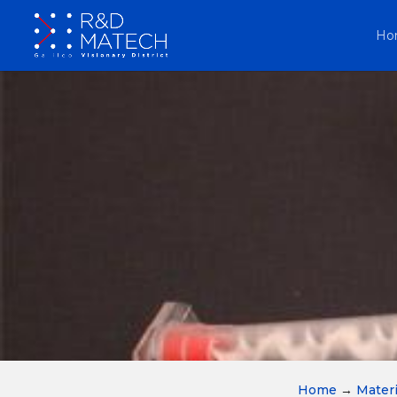
Ho
Home
→
Materi