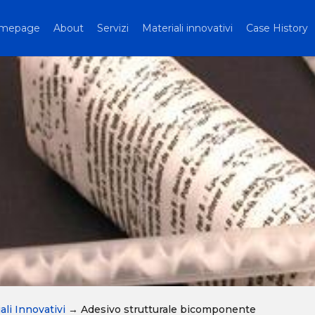
mepage
About
Servizi
Materiali innovativi
Case History
ali Innovativi
→
Adesivo strutturale bicomponente