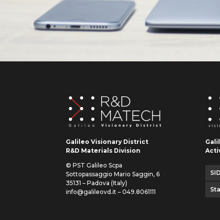
Galileo Visionary District
Gali
R&D Materials Division
Acti
© PST Galileo Scpa
SID
Sottopassaggio Mario Saggin, 6
35131 – Padova (Italy)
St
info@galileovd.it – 049.8061111