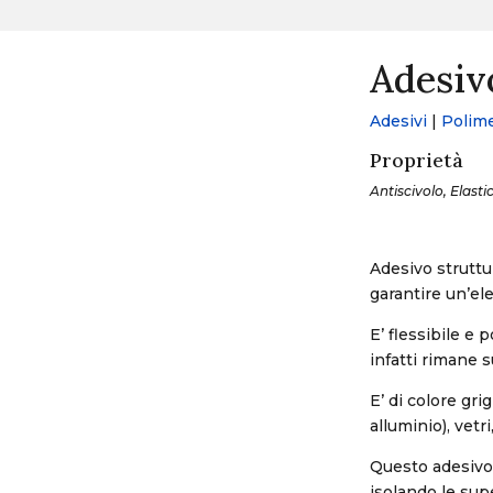
Adesiv
Adesivi
|
Polime
Proprietà
Antiscivolo, Elasti
Adesivo struttu
garantire un’ele
E’ flessibile e
infatti rimane 
E’ di colore gri
alluminio), vetr
Questo adesivo p
isolando le sup