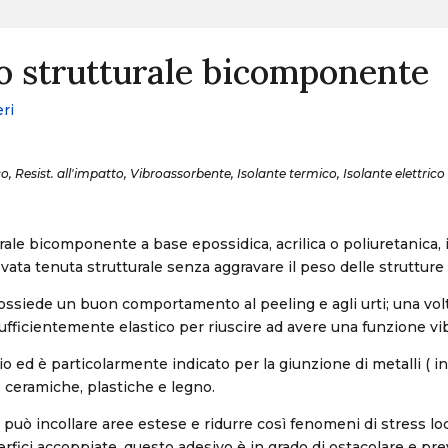
o strutturale bicomponente
ri
co, Resist. all'impatto, Vibroassorbente, Isolante termico, Isolante elettrico
rale bicomponente a base epossidica, acrilica o poliuretanica, 
vata tenuta strutturale senza aggravare il peso delle strutture 
 possiede un buon comportamento al peeling e agli urti; una vol
sufficientemente elastico per riuscire ad avere una funzione v
gio ed è particolarmente indicato per la giunzione di metalli ( i
i, ceramiche, plastiche e legno.
uò incollare aree estese e ridurre così fenomeni di stress local
erfici accoppiate, questo adesivo è in grado di ostacolare e pre