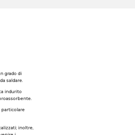
in grado di
da saldare.
ta indurito
ibroassorbente.
n particolare
izzati; inoltre,
venire i