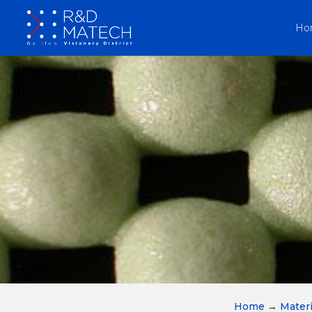
Ho
Home
→
Materi