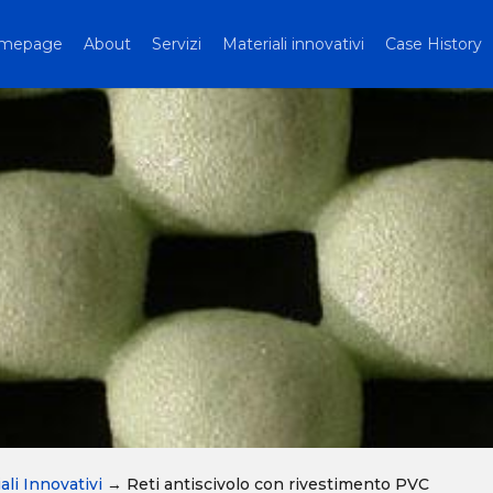
mepage
About
Servizi
Materiali innovativi
Case History
ali Innovativi
→
Reti antiscivolo con rivestimento PVC