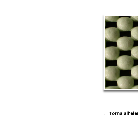
←
Torna all'el