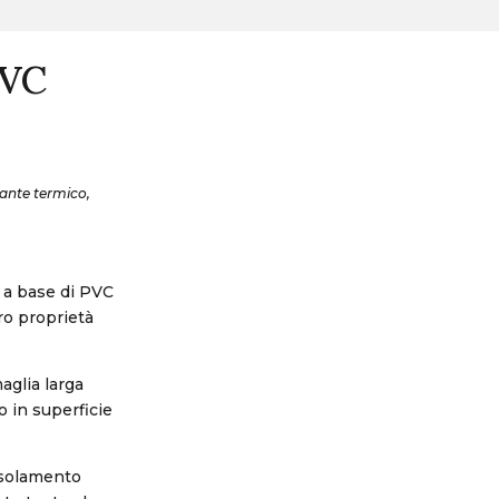
PVC
lante termico,
o a base di PVC
ro proprietà
aglia larga
o in superficie
isolamento