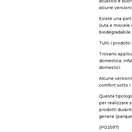
acustico e buon
alcune version
Esiste una part
(iuta e miscele
biodegradabile.
Tutti i prodotti
Trovano applica
domestica; infa
domestici.
Alcune versioni
comfort sotto i 
Questa tipologi
per realizzare 
prodotti durante
genere (parquet
(PO2597)