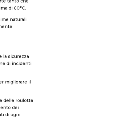
nte tanto che
ima di 60°C.
ime naturali
amente
 la sicurezza
ne di incidenti
 migliorare il
e delle roulotte
mento dei
ti di ogni