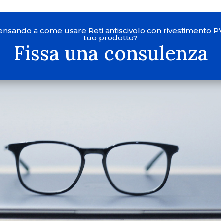
pensando a come usare Reti antiscivolo con rivestimento P
tuo prodotto?
Fissa una consulenza