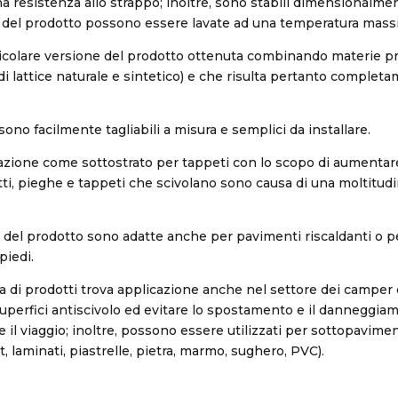
a resistenza allo strappo; inoltre, sono stabili dimensionalme
i del prodotto possono essere lavate ad una temperatura mass
icolare versione del prodotto ottenuta combinando materie pr
 di lattice naturale e sintetico) e che risulta pertanto complet
 sono facilmente tagliabili a misura e semplici da installare.
zione come sottostrato per tappeti con lo scopo di aumentare
tti, pieghe e tappeti che scivolano sono causa di una moltitudi
 del prodotto sono adatte anche per pavimenti riscaldanti o per
piedi.
a di prodotti trova applicazione anche nel settore dei camper 
superfici antiscivolo ed evitare lo spostamento e il danneggia
 il viaggio; inoltre, possono essere utilizzati per sottopavimen
, laminati, piastrelle, pietra, marmo, sughero, PVC).