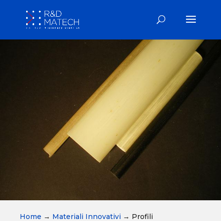
Home
→
Materiali Innovativi
→
Profili