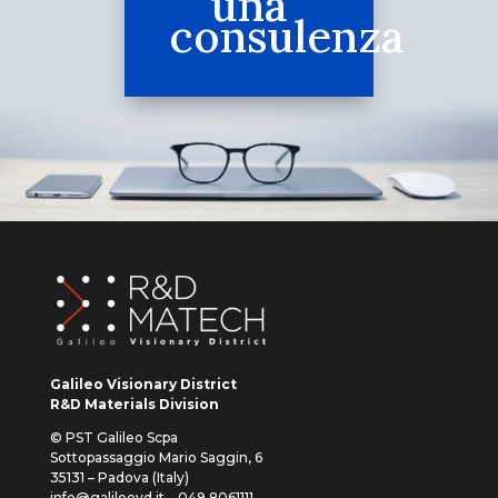
una
consulenza
Galileo Visionary District
R&D Materials Division
© PST Galileo Scpa
Sottopassaggio Mario Saggin, 6
35131 – Padova (Italy)
info@galileovd.it – 049.8061111