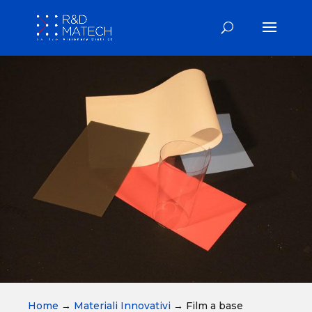
Home
→
Materiali Innovativi
→
Film a base