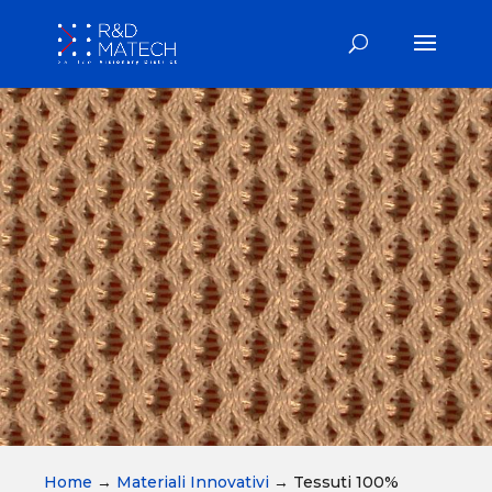
Home
→
Materiali Innovativi
→
Tessuti 100%