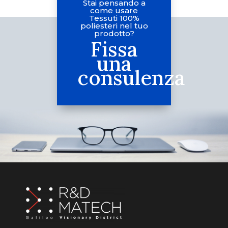
Stai pensando a
come usare
Tessuti 100%
poliesteri nel tuo
prodotto?
Fissa
una
consulenza