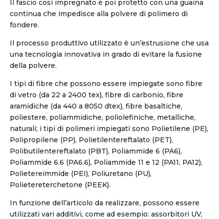
Il fascio così impregnato è poi protetto con una guaina
continua che impedisce alla polvere di polimero di
fondere.
Il processo produttivo utilizzato è un’estrusione che usa
una tecnologia innovativa in grado di evitare la fusione
della polvere.
I tipi di fibre che possono essere impiegate sono fibre
di vetro (da 22 a 2400 tex), fibre di carbonio, fibre
aramidiche (da 440 a 8050 dtex), fibre basaltiche,
poliestere, poliammidiche, poliolefiniche, metalliche,
naturali; i tipi di polimeri impiegati sono Polietilene (PE),
Polipropilene (PP), Polietilentereftalato (PET),
Polibutilentereftalato (PBT), Poliammide 6 (PA6),
Poliammide 6.6 (PA6.6), Poliammide 11 e 12 (PA11, PA12),
Polietereimmide (PEI), Poliuretano (PU),
Polietereterchetone (PEEK).
In funzione dell’articolo da realizzare, possono essere
utilizzati vari additivi, come ad esempio: assorbitori UV,