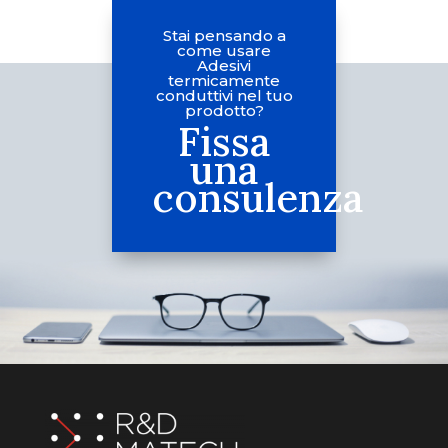
Stai pensando a
come usare
Adesivi
termicamente
conduttivi nel tuo
prodotto?
Fissa
una
consulenza