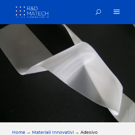
Home
→
Materiali Innovativi
→
Adesivo