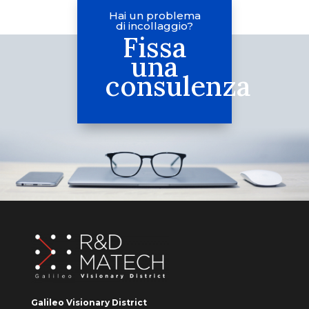
Hai un problema
di incollaggio?
Fissa
una
consulenza
Galileo Visionary District