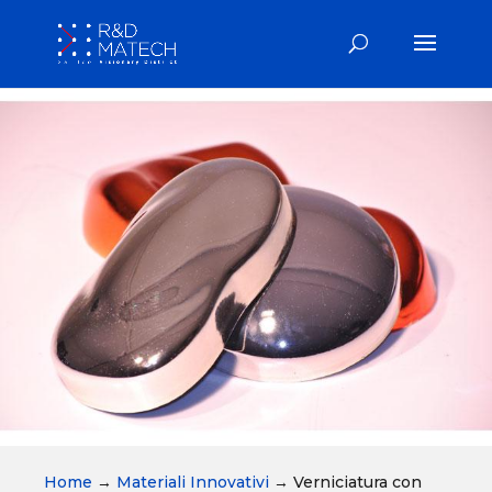
Home
→
Materiali Innovativi
→
Verniciatura con