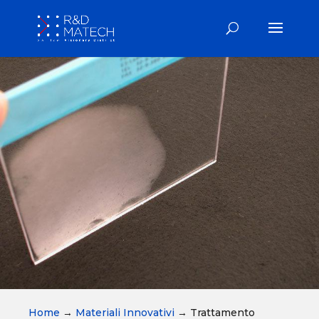
Home
→
Materiali Innovativi
→
Trattamento