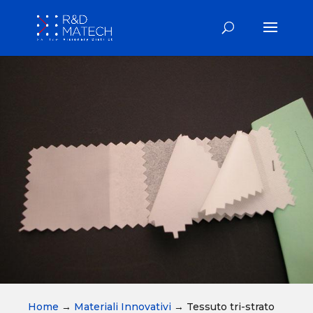
Home
→
Materiali Innovativi
→
Tessuto tri-strato