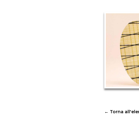
←
Torna all'el