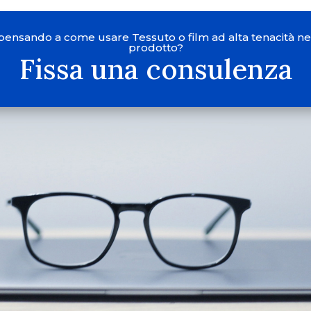
 pensando a come usare Tessuto o film ad alta tenacità ne
prodotto?
Fissa una consulenza