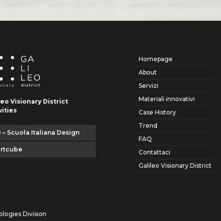
Homepage
About
Servizi
Materiali innovativi
leo Visionary District
vities
Case History
Trend
 – Scuola Italiana Design
FAQ
artcube
Contattaci
Galileo Visionary District
ologies Division