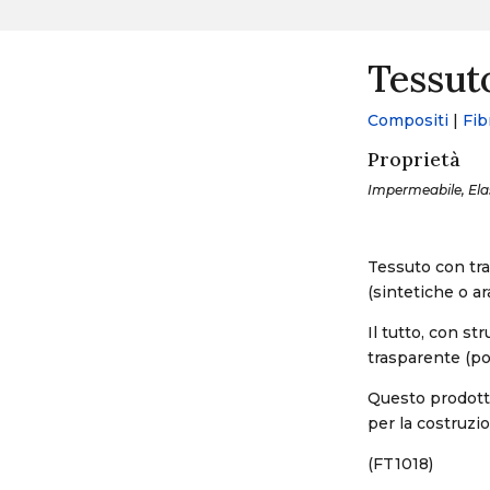
Tessuto
Compositi
|
Fib
Proprietà
Impermeabile, Elast
Tessuto con tra
(sintetiche o ar
Il tutto, con st
trasparente (po
Questo prodotto
per la costruzi
(FT1018)