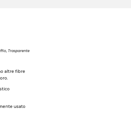
raffio, Trasparente
o altre fibre
loro.
stico
iamente usato