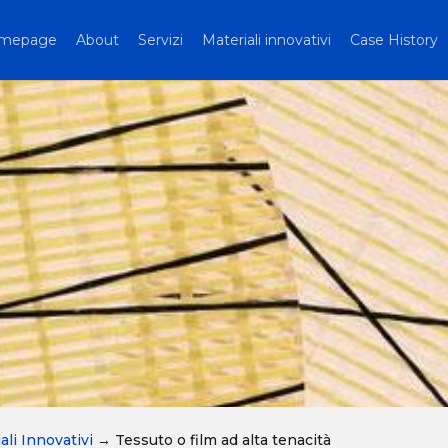
mepage
About
Servizi
Materiali innovativi
Case History
ali Innovativi
→
Tessuto o film ad alta tenacità