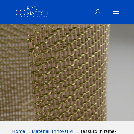
Home
→
Materiali Innovativi
→
Tessuto in rame-