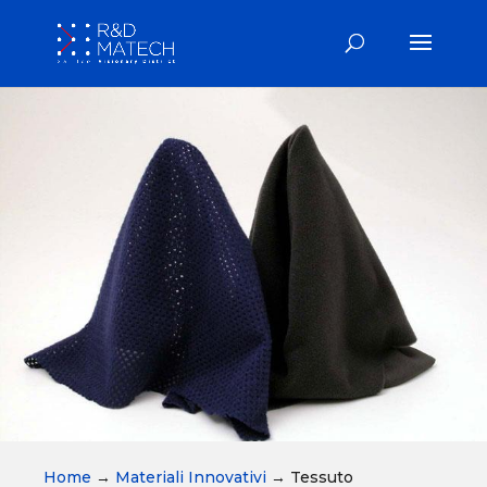
Home
→
Materiali Innovativi
→
Tessuto