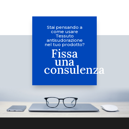
Stai pensando a
come usare
Tessuto
antisudorazione
nel tuo prodotto?
Fissa
una
consulenza