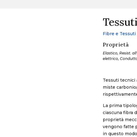
Tessuti
Fibre e Tessuti
Proprietà
Elastico, Resist. a
elettrico, Condutt
Tessuti tecnici 
miste carbonio/p
rispettivamente
La prima tipolog
ciascuna fibra 
proprietà mecca
vengono fatte p
in questo modo 