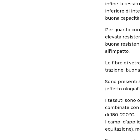
infine la tessi
inferiore di in
buona capacità
Per quanto conc
elevata resiste
buona resistenza
all’impatto.
Le fibre di vet
trazione, buona 
Sono presenti an
(effetto olograf
I tessuti sono 
combinate con 
di 180-220°C.
I campi d’appli
equitazione), mo