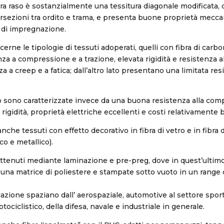
tura raso è sostanzialmente una tessitura diagonale modificata
tersezioni tra ordito e trama, e presenta buone proprietà mecc
 di impregnazione.
erne le tipologie di tessuti adoperati, quelli con fibra di car
nza a compressione e a trazione, elevata rigidità e resistenza a
 a creep e a fatica; dall’altro lato presentano una limitata res
ro sono caratterizzate invece da una buona resistenza alla com
rigidità, proprietà elettriche eccellenti e costi relativamente b
che tessuti con effetto decorativo in fibra di vetro e in fibra 
ico e metallico).
ottenuti mediante laminazione e pre-preg, dove in quest’ultimo
una matrice di poliestere e stampate sotto vuoto in un range
cazione spaziano dall’ aerospaziale, automotive al settore sport
tociclistico, della difesa, navale e industriale in generale.