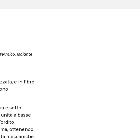
e termico, Isolante
zzata, e in fibre
sono
ra e sotto
 unita a basse
’ordito
rama, ottenendo
ietà meccaniche;