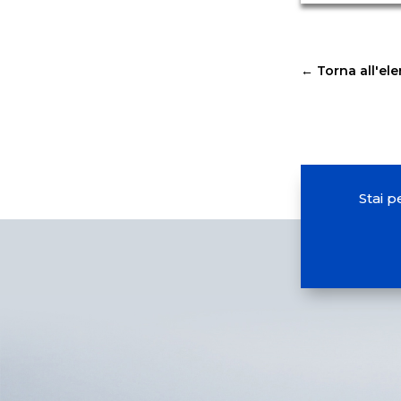
←
Torna all'el
Stai p