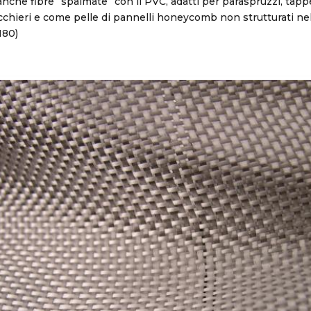
nche fibre “spalmate” con il PVC, adatti per paraspruzzi, tapp
chieri e come pelle di pannelli honeycomb non strutturati ne
180)