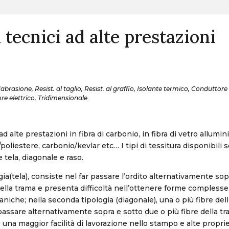
 tecnici ad alte prestazioni
ll'abrasione, Resist. al taglio, Resist. al graffio, Isolante termico, Conduttor
ore elettrico, Tridimensionale
ad alte prestazioni in fibra di carbonio, in fibra di vetro allumini
oliestere, carbonio/kevlar etc… I tipi di tessitura disponibili 
 tela, diagonale e raso.
ia(tela), consiste nel far passare l’ordito alternativamente sop
della trama e presenta difficoltà nell’ottenere forme complesse
niche; nella seconda tipologia (diagonale), una o più fibre dell
assare alternativamente sopra e sotto due o più fibre della t
una maggior facilità di lavorazione nello stampo e alte propr