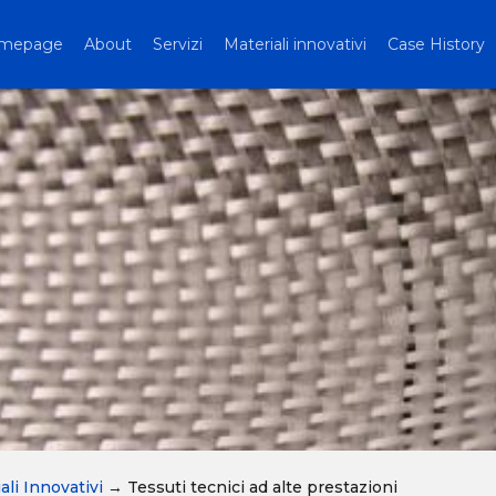
mepage
About
Servizi
Materiali innovativi
Case History
ali Innovativi
→
Tessuti tecnici ad alte prestazioni