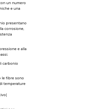
, con un numero
aniche e una
bonio presentano
lla corrosione,
istenza
pressione e alla
assi.
di carbonio
 le fibre sono
 di temperature
ivo(