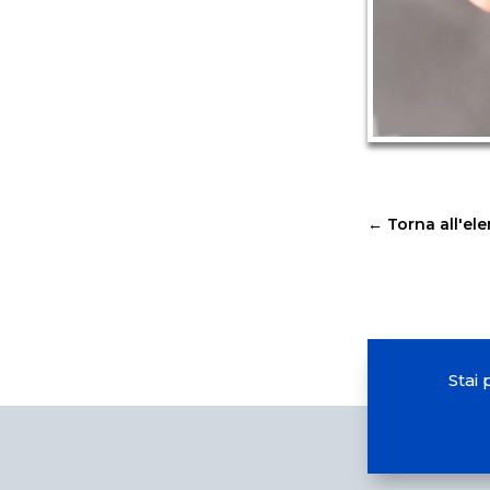
←
Torna all'el
Stai