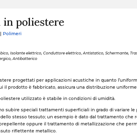
 in poliestere
|
Polimeri
obico, Isolante elettrico, Conduttore elettrico, Antistatico, Schermante, Tr
lergico, Antibatterico
estere progettati per applicazioni acustiche in quanto l’uniform
ui il prodotto è fabbricato, assicura una distribuzione uniforme
poliestere utilizzato è stabile in condizioni di umidità.
o subire speciali trattamenti superficiali in grado di variare le 
i dello stesso tessuto; un esempio è dato dal trattamento che r
rorepellente oppure il trattamento di metallizzazione che perm
suto riflettente metallico.