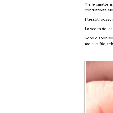
Tra le caratteri
conduttività el
I tessuti posson
La scelta del c
Sono disponibili
radio, cuffie, t