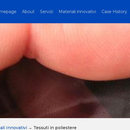
mepage
About
Servizi
Materiali innovativi
Case History
ali Innovativi
→
Tessuti in poliestere