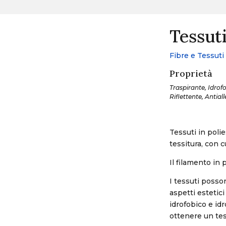
Tessuti
Fibre e Tessuti
Proprietà
Traspirante, Idrof
Riflettente, Antial
Tessuti in poli
tessitura, con c
Il filamento in 
I tessuti posson
aspetti estetic
idrofobico e id
ottenere un tes