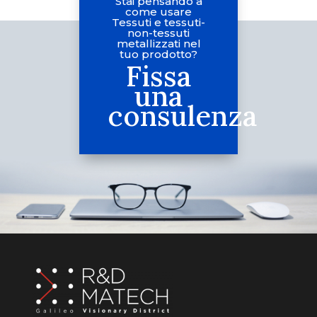
Stai pensando a
come usare
Tessuti e tessuti-
non-tessuti
metallizzati nel
tuo prodotto?
Fissa
una
consulenza