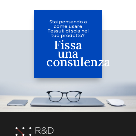
Stai pensando a
come usare
Tessuti di soia nel
tuo prodotto?
Fissa
una
consulenza