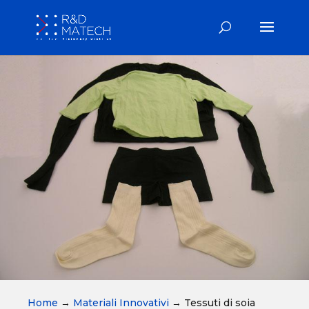
Home
→
Materiali Innovativi
→
Tessuti di soia