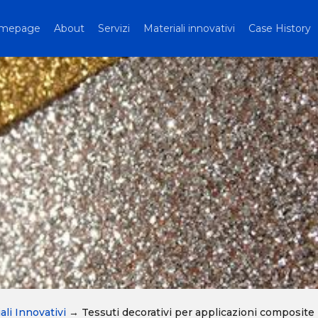
mepage
About
Servizi
Materiali innovativi
Case History
ali Innovativi
→
Tessuti decorativi per applicazioni composite