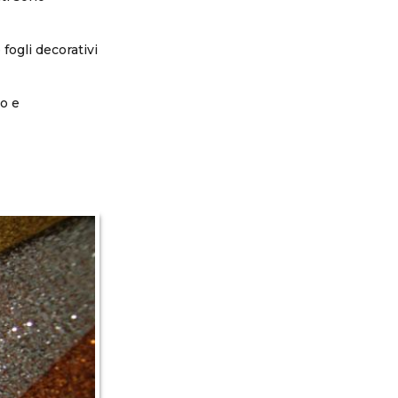
fogli decorativi
o e