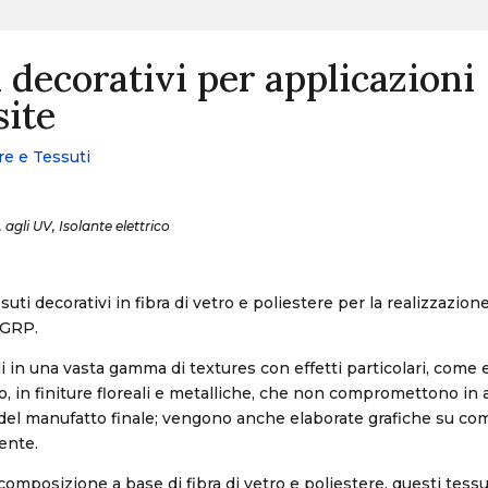
 decorativi per applicazioni
ite
re e Tessuti
 agli UV, Isolante elettrico
uti decorativi in fibra di vetro e poliestere per la realizzazion
/GRP.
i in una vasta gamma di textures con effetti particolari, come e
, in finiture floreali e metalliche, che non compromettono in
 del manufatto finale; vengono anche elaborate grafiche su c
iente.
 composizione a base di fibra di vetro e poliestere, questi tess