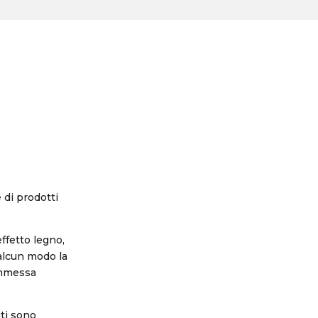
e di prodotti
ffetto legno,
 alcun modo la
ommessa
uti sono