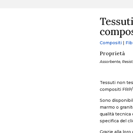
Tessuti
compos
Compositi
|
Fib
Proprietà
Assorbente, Resist.
Tessuti non tess
compositi FRP
Sono disponibil
marmo o granito
qualità tecnica
specifica del cl
Grazie alla loro