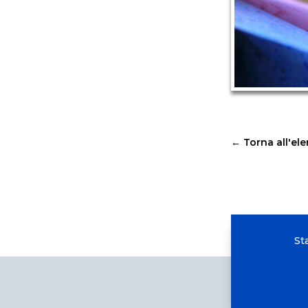
←
Torna all'el
St