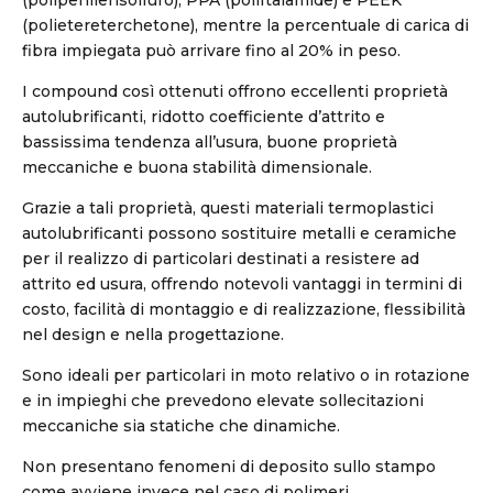
(polipenilensolfuro), PPA (poliftalamide) e PEEK
(polietereterchetone), mentre la percentuale di carica di
fibra impiegata può arrivare fino al 20% in peso.
I compound così ottenuti offrono eccellenti proprietà
autolubrificanti, ridotto coefficiente d’attrito e
bassissima tendenza all’usura, buone proprietà
meccaniche e buona stabilità dimensionale.
Grazie a tali proprietà, questi materiali termoplastici
autolubrificanti possono sostituire metalli e ceramiche
per il realizzo di particolari destinati a resistere ad
attrito ed usura, offrendo notevoli vantaggi in termini di
costo, facilità di montaggio e di realizzazione, flessibilità
nel design e nella progettazione.
Sono ideali per particolari in moto relativo o in rotazione
e in impieghi che prevedono elevate sollecitazioni
meccaniche sia statiche che dinamiche.
Non presentano fenomeni di deposito sullo stampo
come avviene invece nel caso di polimeri