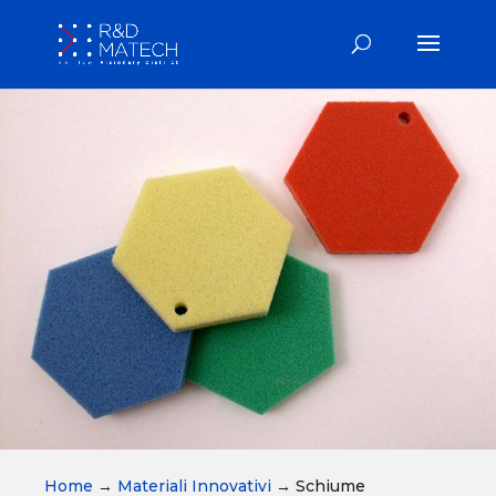
Home
→
Materiali Innovativi
→
Schiume