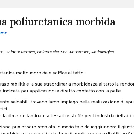
a poliuretanica morbida
ume
co, Isolante termico, Isolante elettrico, Antistatico, Antiallergico
tanica molto morbida e soffice al tatto.
raspirabilità e la sua straordinaria morbidezza al tatto la rend
 indicata per applicazioni a diretto contatto con la pelle.
nte saldabili, trovano largo impiego nella realizzazione di sp
ici.
facilmente laminate a tessuti e stoffe per l’industria dell’abb
zione può essere regolata in modo tale da raggiungere il giu
 morbidezza a seconda del tipo di applicazione e di utilizzo fin