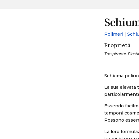
Schium
Polimeri
|
Schi
Proprietà
Traspirante, Elasti
Schiuma poliure
La sua elevata t
particolarmente
Essendo facilme
tamponi cosmet
Possono essere 
La loro formula
tra resistenza e