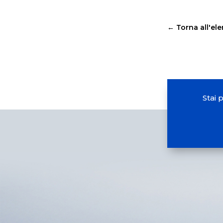
←
Torna all'el
Stai