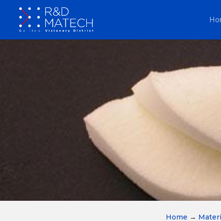
Ho
Home
→
Materi