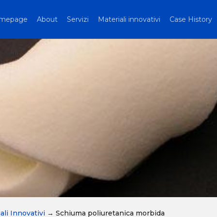
mepage
About
Servizi
Materiali innovativi
Case History
ali Innovativi
→
Schiuma poliuretanica morbida