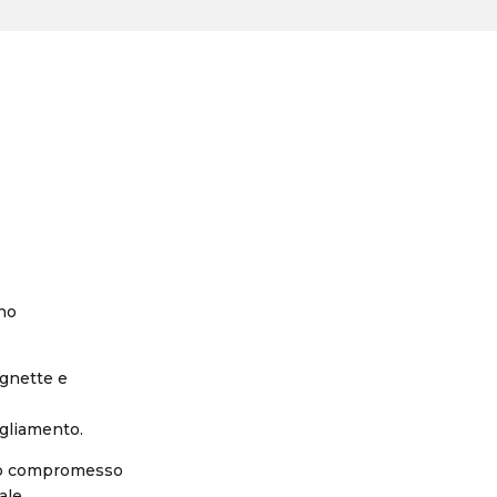
ono
ugnette e
igliamento.
sto compromesso
ale.