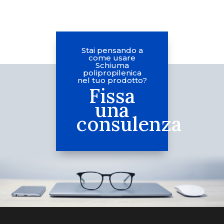
Stai pensando a
come usare
Schiuma
polipropilenica
nel tuo prodotto?
Fissa
una
consulenza