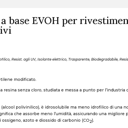
 a base EVOH per rivestimen
ivi
ilico, Resist. agli UV, Isolante elettrico, Trasparente, Biodegradabile, Resis
tilene modificato.
na resina senza cloro, studiata e messa a punto per l’industria 
(alcool polivinilico), è idrosolubile ma meno idrofilico di una n
significa che assorbe meno l’umidità, assicurando una migliore
i ossigeno, azoto e diossido di carbonio (CO
).
2