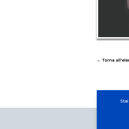
←
Torna all'el
Sta