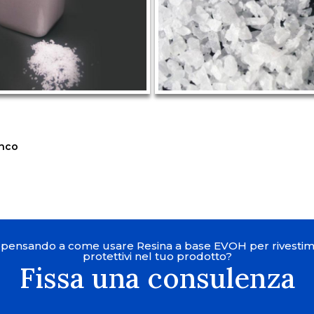
enco
i pensando a come usare Resina a base EVOH per rivestim
protettivi nel tuo prodotto?
Fissa una consulenza