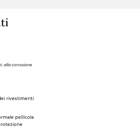
ti
t. alla corrosione
dei rivestimenti
ormale pellicola
 protezione