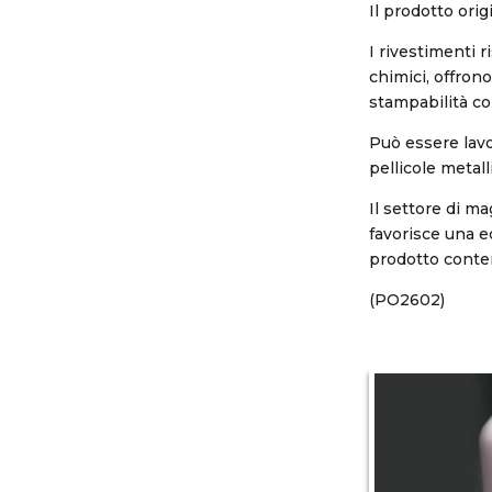
Il prodotto orig
I rivestimenti 
chimici, offron
stampabilità con
Può essere lavo
pellicole metall
Il settore di m
favorisce una e
prodotto conte
(PO2602)