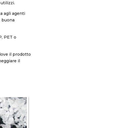
tilizzi.
a agli agenti
na buona
P, PET o
dove il prodotto
eggiare il