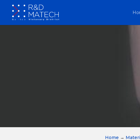
Ho
Home
→
Materi