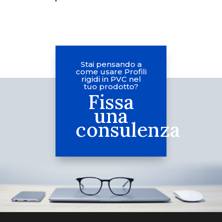
Stai pensando a
come usare Profili
rigidi in PVC nel
tuo prodotto?
Fissa
una
consulenza