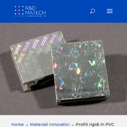
Home
→
Materiali Innovativi
→
Profili rigidi in PVC