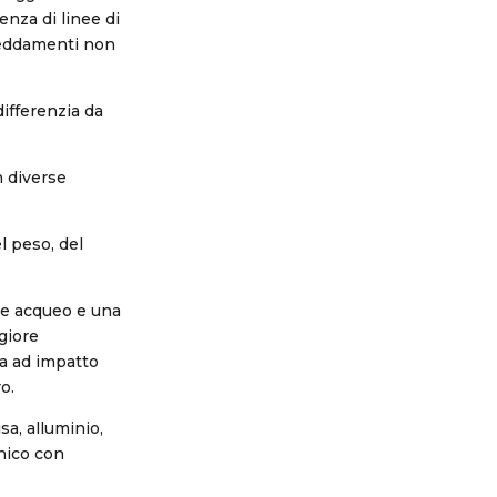
enza di linee di
freddamenti non
differenzia da
n diverse
l peso, del
re acqueo e una
giore
za ad impatto
o.
sa, alluminio,
unico con