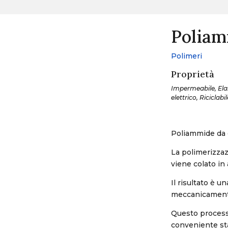
Poliam
Polimeri
Proprietà
Impermeabile, Elast
elettrico, Riciclab
Poliammide da c
La polimerizzaz
viene colato in
Il risultato è 
meccanicament
Questo processo
conveniente sta