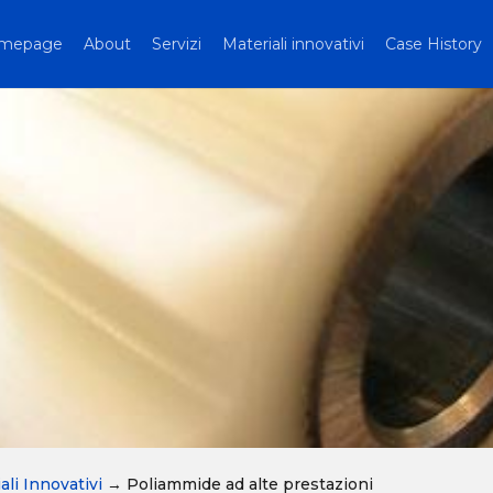
mepage
About
Servizi
Materiali innovativi
Case History
ali Innovativi
→
Poliammide ad alte prestazioni