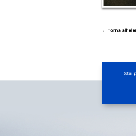
←
Torna all'el
Stai