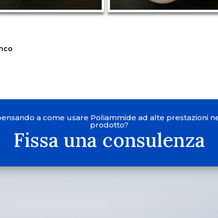
enco
 pensando a come usare Poliammide ad alte prestazioni ne
prodotto?
Fissa una consulenza