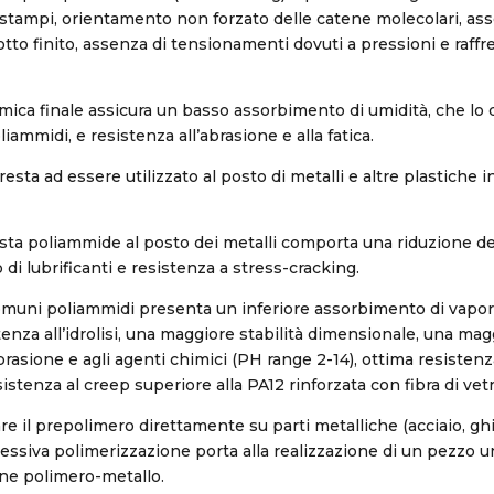
li stampi, orientamento non forzato delle catene molecolari, ass
otto finito, assenza di tensionamenti dovuti a pressioni e raf
imica finale assicura un basso assorbimento di umidità, che lo 
oliammidi, e resistenza all’abrasione e alla fatica.
presta ad essere utilizzato al posto di metalli e altre plastiche i
uesta poliammide al posto dei metalli comporta una riduzione de
 di lubrificanti e resistenza a stress-cracking.
comuni poliammidi presenta un inferiore assorbimento di vapo
enza all’idrolisi, una maggiore stabilità dimensionale, una mag
abrasione e agli agenti chimici (PH range 2-14), ottima resisten
sistenza al creep superiore alla PA12 rinforzata con fibra di vetr
re il prepolimero direttamente su parti metalliche (acciaio, ghi
cessiva polimerizzazione porta alla realizzazione di un pezzo 
ne polimero-metallo.