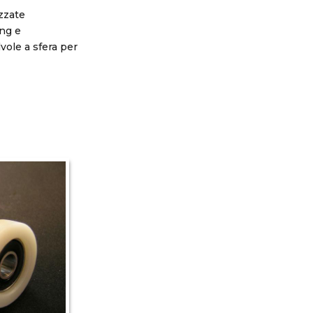
izzate
ing e
lvole a sfera per