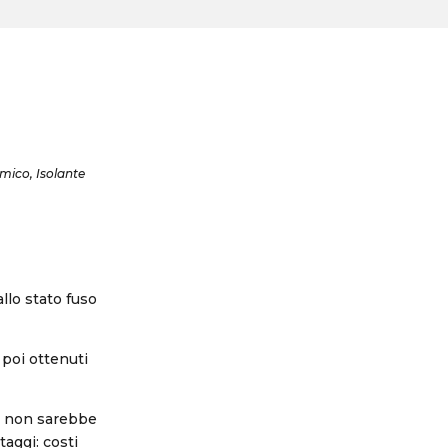
ermico, Isolante
llo stato fuso
 poi ottenuti
e non sarebbe
aggi: costi