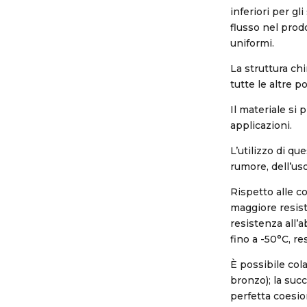
inferiori per g
flusso nel prod
uniformi.
La struttura ch
tutte le altre p
Il materiale si 
applicazioni.
L’utilizzo di q
rumore, dell’uso
Rispetto alle 
maggiore resist
resistenza all’
fino a -50°C, re
È possibile cola
bronzo); la suc
perfetta coesio