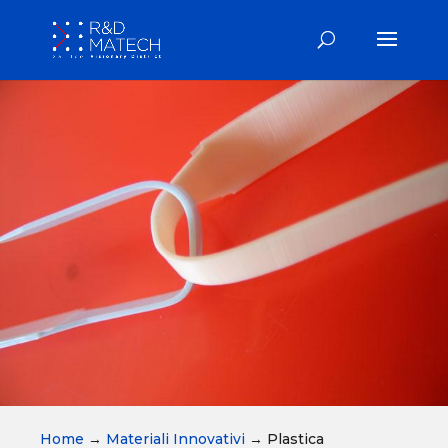
Home
→
Materiali Innovativi
→
Plastica