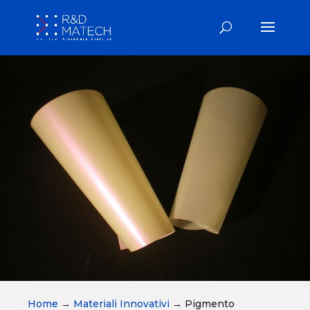
Home
→
Materiali Innovativi
→
Pigmento