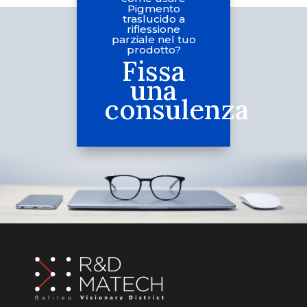
Pigmento
traslucido a
riflessione
parziale nel tuo
prodotto?
Fissa
una
consulenza