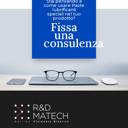
Stai pensando a
come usare Paste
lubrificanti
speciali nel tuo
prodotto?
Fissa
una
consulenza