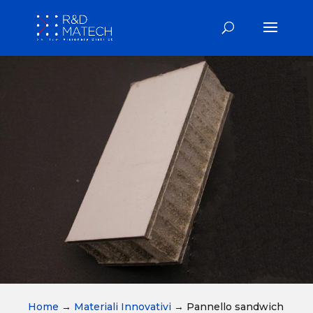
Home
→
Materiali Innovativi
→
Pannello sandwich