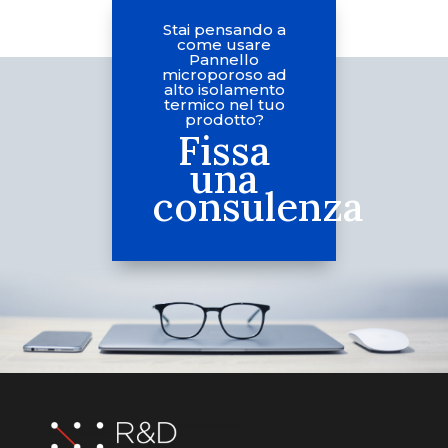
Stai pensando a
come usare
Pannello
microporoso ad
alto isolamento
termico nel tuo
prodotto?
Fissa
una
consulenza