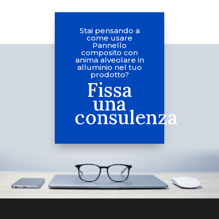
Stai pensando a
come usare
Pannello
composito con
anima alveolare in
alluminio nel tuo
prodotto?
Fissa
una
consulenza